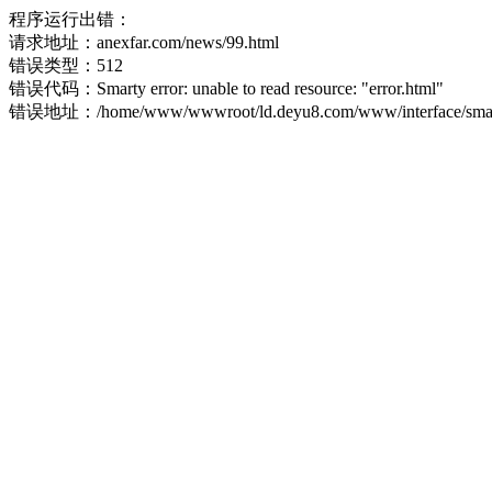
程序运行出错：
请求地址：anexfar.com/news/99.html
错误类型：512
错误代码：Smarty error: unable to read resource: "error.html"
错误地址：/home/www/wwwroot/ld.deyu8.com/www/interface/smart